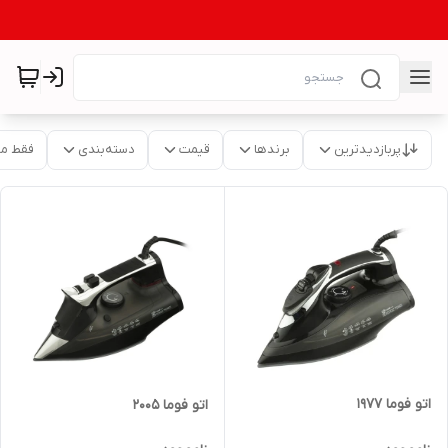
پربازدیدترین
برندها
قیمت
دسته‌بندی
فقط م
اتو فوما 1977
اتو فوما 2005