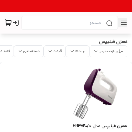
همزن فیلیپس
پربازدیدترین
برندها
قیمت
دسته‌بندی
فقط م
همزن فیلیپس مدل HR3740/10