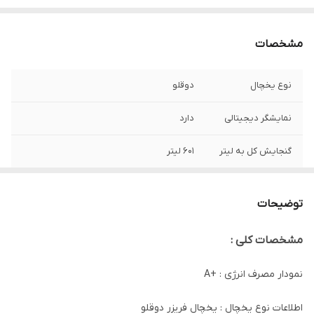
مشخصات
نوع یخچال
دوقلو
نمایشگر دیجیتالی
دارد
گنجایش کل به لیتر
601 لیتر
فیلتر تصفیه آب
دارد
توضیحات
سیستم سرمایشی
متال کولینگ
مشخصات کلی :
کمپرسور هوشمند
اینورتر
نمودار مصرف انرژی : +A
درب با دسترسی
Door in Door
آسان
اطلاعات نوع یخچال : یخچال فریزر دوقلو