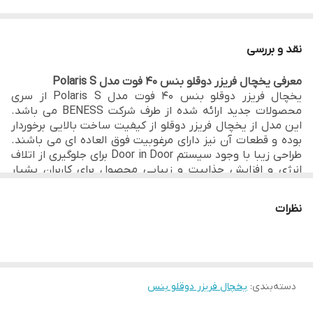
نقد و بررسی
مشخصات یخچال :
معرفی یخچال فریزر دوقلو بنس 40 فوت مدل Polaris S
دارای کشو با تنظیم دما و رطوبت : دارد
یخچال فریزر دوقلو بنس
40 فوت مدل Polaris S از سری
محصولات جدید ارائه شده از طرف شرکت BENESS می باشد.
این مدل از یخچال فریزر دوقلو از کیفیت ساخت بالایی برخوردار
بدون برفک : بدون برفک
بوده و قطعات آن نیز دارای مرغوبیت فوق العاده ای می باشند.
طراحی زیبا با وجود سیستم
Door in Door برای جلوگیری از اتلاف
تعداد طبقات درب : 4 عدد
انرژی و افزایش جذابیت و زیبایی محصول برای کاربران بشیار
هیجان انگیز می باشد.
از ویژگی های مهم و کاربردی در
یخچال
تعداد کشو : 2 عدد
فریزر دوقلو بنس
40 فوت مدل Polaris S می توان به سیستم
نظرات
هوشمند ، وجود محفظه انجماد سریع ، قابلیت NoFrost یا بدون
برفک ، سیستم ذوب برفک اتوماتیک هوشمند ، سیستم گردش
تعداد طبقات : 5 عدد
هوای داخلی اجباری فن دار ، سیستم کنترل هوشمند دیجیتال
دمای یخچال و فریزر و همچنین عملکرد مصرف بهینه انرژی ECO
جهت باز شدن درب : به سمت راست
اشاره کرد. این مدل از یخچال فریزر بنس از بهترین
محصولات
بنس
دسته‌بندی
:
یخچال فریزر دوقلو بنس
در بازار بوده و طرفداران فراوانی دارد.
طراحی هوشمندانه آن
به کاربران اجازه دسترسی راحت و آسان را به یخچال می دهد.