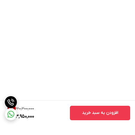
220,300,000
7
%
افزودن به سبد خرید
203,950,000