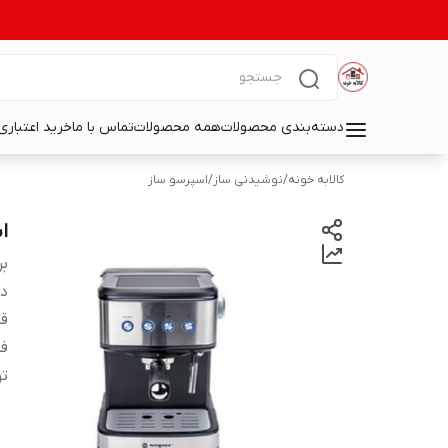
دسته‌بندی محصولات
همه محصولات
تماس با ما
خرید اعتباری 
کالابه خونه
/
نوشیدنی ساز
/
اسپرسو ساز
اس
بر
دس
قا
فش
تو