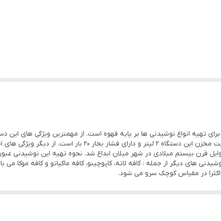
S با طراحی مدرن مناسب برای تهیه انواع نوشیدنی ها بر پایه قهوه است. از مهمترین ویژگی 
کف شیر برای تهیه کاپوچینو ، لاته و موکا اشاره کرد. ظرفیت مخزن ای
یل قرن بیستم میلادی در شهر میلان ابداع شد. نحوه تهیه این نوشیدنی عبور
دنی های دیگر از جمله : کافه لاته، کاپوچینو، کافه ماکیاتو و کافه موکا می ب
کثرا در مقیاس کوچک سرو می شود.
ار
فشار بخار : ۲۰
توان : 850 وات
طول سیم : 100 سانتی
بسیار قوی(۲۰ بار)