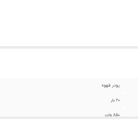
پودر قهوه
20 بار
850 وات