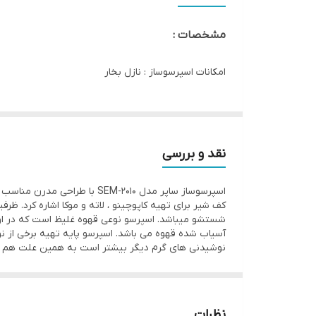
مشخصات :
امکانات اسپرسوساز : نازل بخار
قابلیت استفاده از : پودر قهوه
قابلیت تنظیم میزان بخار : دستی
نقد و بررسی
نوشیدنی‌های قابل تهیه :
آب جوش
اسپرسو
اسپرسوساز ساپر مدل EM-2010
کافه لاته
کاپوچینو
شستشو میباشد. اسپرسو نوعی قهوه غلیظ است که در اوا
آسیاب شده قهوه می باشد. اسپرسو پایه تهیه برخی از نوشی
نوشیدنی های گرم دیگر بیشتر است به همین علت هم ا
سیستم ایمنی : سیستم خاموشی خودکار
تعداد نازل قهوه : یک عدد
سایر توضیحات :
دارای پمپ فش
نظرات