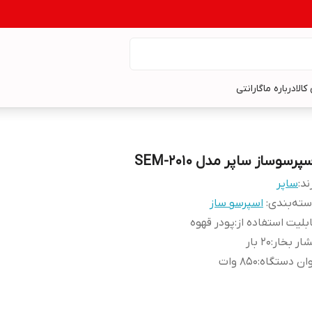
کالا
درباره ما
گارانتی
پرسوساز ساپر مدل SEM-2010
ند:
ساپر
ته‌بندی
:
اسپرسو ساز
بلیت استفاده از
:
پودر قهوه
ار بخار
:
20 بار
ان دستگاه
:
850 وات