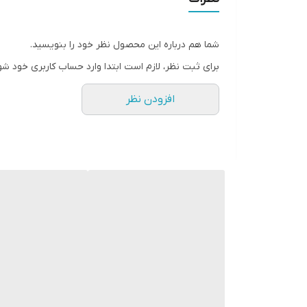
دیگ بخار آلیاژ
آلومینیومی دا
شما هم درباره این محصول نظر خود را بنویسید.
پمپ کف ساز ب
برای ثبت نظر، لازم است ابتدا وارد حساب کاربری خود شو
قوی دارای سی
افزودن نظر
قطع شونده خو
در برابر گرما
از حد دارای س
قابل جدا شدن 
تمیز کردن راح
دکمه بخار قاب
تنظیم امکان
کردن
لاته،کاپوچینو،
… ۸۵۰ وات ول