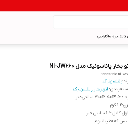
کالا
درباره ما
گارانتی
و بخار پاناسونیک مدل NI-JW660
panasonic ni-jw6
ند:
پاناسونیک
ته‌بندی
:
اتو بخار پاناسونیک
عاد
:
30x12.5x14.5 سانتی‌متر
زن
:
1.2 گرم
ل کابل
:
1.5 سانتی متر
نس کفه
:
تیتانیوم