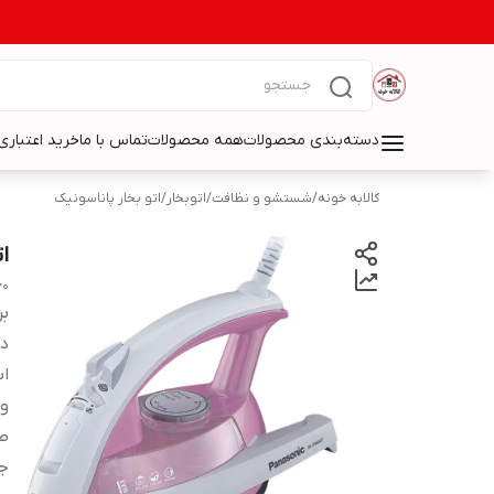
دسته‌بندی محصولات
همه محصولات
تماس با ما
خرید اعتباری 
کالابه خونه
/
شستشو و نظافت
/
اتوبخار
/
اتو بخار پاناسونیک
ات
60
بر
دس
اب
و
طو
ج