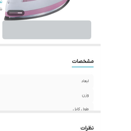
حد
ن
شن
ح
ام
ام
نو
قا
ام
قا
مشخصات
ر
بر
ابعاد
وزن
طول کابل
جنس کفه
نظرات