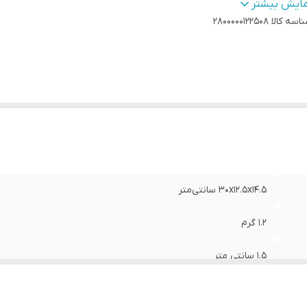
اکثر توان مصرفی
:
2200 وات
مایش بیشتر
اسه کالا
جم مخزن آب
:
200 میلی‌لیتر
2800000122508
کانات
:
بخاردهی عمودی
کانات ضد فرسودگی
:
سیستم ضد رسوب
ع اتو
:
بخار
بلیت‌ها
:
تنظیم میزان بخاردهی
کانات و
بلیت‌ها
:
درجه ای
نگ
:
صورتی
ند دستگاه
:
پاناسونیک
30x12.5x14.5 سانتی‌متر
1.2 گرم
1.5 سانتی متر
تیتانیوم