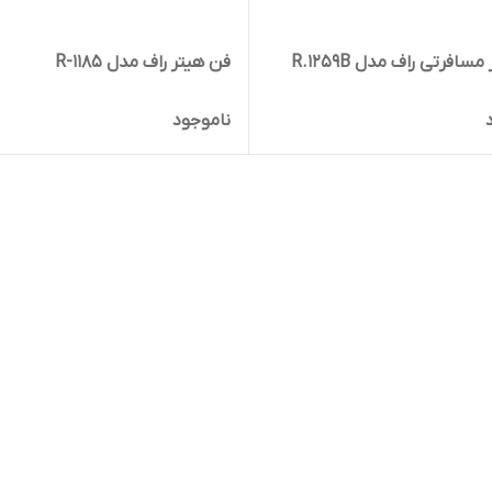
مسافرتی راف مدل R.1259B
فن هیتر راف مدل R-1185
ناموجود