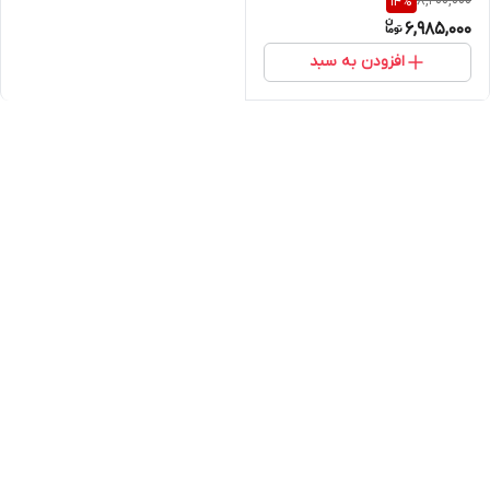
8,200,000
14
%
6,985,000
افزودن به سبد