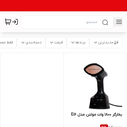
جدیدترین
برندها
قیمت
دسته‌بندی
فقط محص
بخارگر 1800 وات مولتن مدل E16