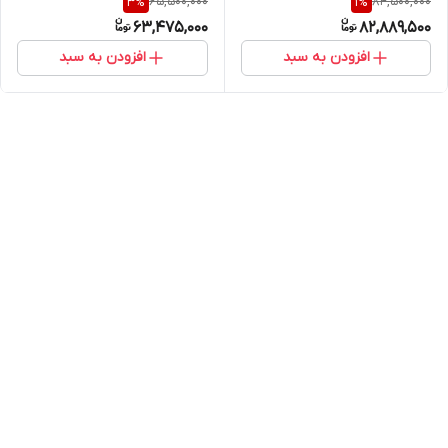
65,500,000
84,500,000
3
%
1
%
63,475,000
82,889,500
افزودن به سبد
افزودن به سبد