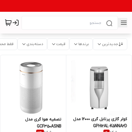
جدیدترین
برندها
قیمت
دسته‌بندی
فقط محص
کولر گازی پرتابل گری 12000 مدل
تصفیه هوا گری مدل
GPH12AL-K5NNA2D
GCF350ASNB