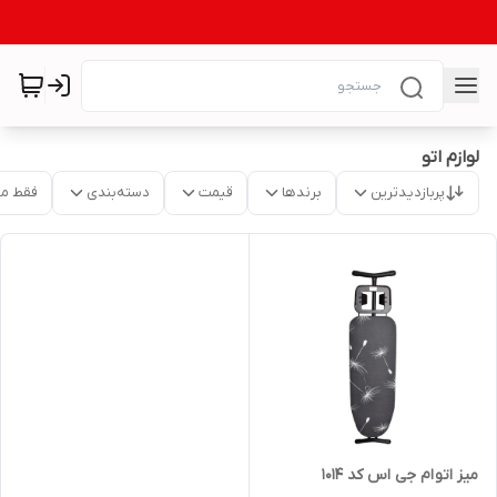
لوازم اتو
پربازدیدترین
برندها
قیمت
دسته‌بندی
فقط م
میز اتو ام جی اس کد 1014