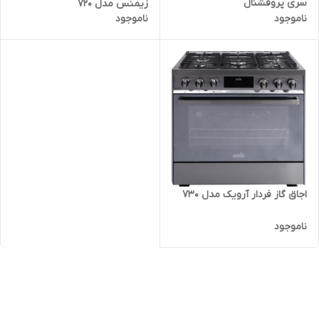
سری پروفشنال
زیمنس مدل 720
ناموجود
ناموجود
اجاق گاز فردار آرویک مدل 730
ناموجود