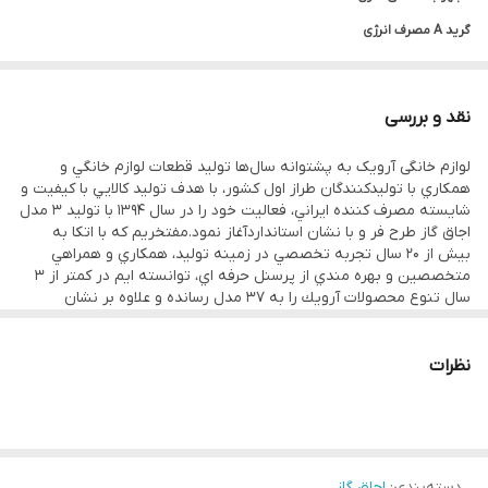
گرید A مصرف انرژی
دارای شبکه چدنی 3 تیکه
دارای موتور جوجه گردان
نقد و بررسی
سینی داخل فر دورو لعاب
لوازم خانگی آرویک به پشتوانه سال‌ها توليد قطعات لوازم خانگي و
حجم محفظه فر 100 لیتری
همكاري با توليدكنندگان طراز اول كشور، با هدف توليد كالايي با كيفيت و
مجهز به سیستم ایمنی درب فر
شايسته مصرف كننده ايراني، فعاليت خود را در سال 1394 با توليد 3 مدل
اجاق گاز طرح فر و با نشان استانداردآغاز نمود.مفتخريم كه با اتكا به
شیشه دوجداره کشویی درب فر
بيش از 20 سال تجربه تخصصي در زمينه توليد، همكاري و همراهي
محفظه فر دارای لعاب Easy Clean
متخصصين و بهره مندي از پرسنل حرفه اي، توانسته ايم در كمتر از 3
سال تنوع محصولات آرويك را به 37 مدل رسانده و علاوه بر نشان
شیر مجهز به میکروسوئیچ و جرقه زن خودکار
استاندارد، تمامي محصولات را با رده مصرف انرژي A عرضه نماييم تا شما
از حضور محصولي با كيفيت با طراحي روز در منزل خود بهره مند باشيد.
سیستم قطع کن اتوماتیک سر شعله و محفظه فر
نظرات
مجهز به سرشعله TB با توان حرارتی بالا
دسته‌بندی
:
اجاق گاز