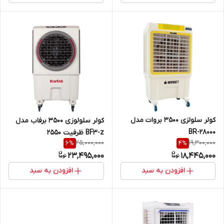
کولر سلولزی 3500 بروات مدل
کولر سلولوزی 3500 برفاب مدل
BR-28000
BF3-z ظرفیت 2550
25,000,000
19,300,000
6
%
4
%
23,495,000
18,445,000
افزودن به سبد
افزودن به سبد