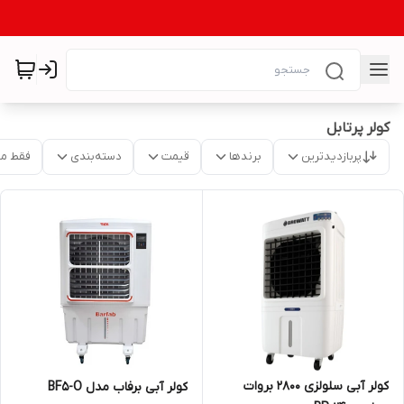
کولر پرتابل
پربازدیدترین
برندها
قیمت
دسته‌بندی
فقط م
کولر آبی سلولزی 2800 بروات
کولر آبی برفاب مدل BF5-O