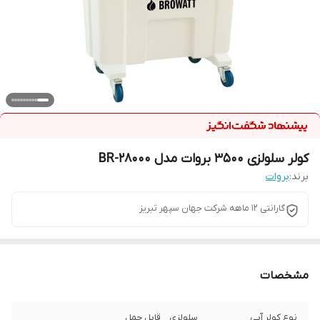
کولر سلولزی 3500 بروات مدل BR-28000
برند:
بروات
گارانتی ۱۲ ماهه شرکت جهان سپهر تبریز
مشخصات
نوع کولر آبی
سلولزی _ قابل حمل