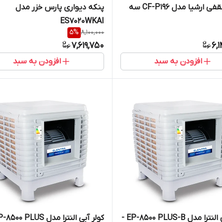
پنکه سقفی ارشیا مدل CF-P196 سه
پنکه دیواری پارس خزر مدل
ES7020WKAI
5
%
8,100,000
7,619,750
6,
افزودن به سبد
افزودن به سبد
کولر آبی النترا مدل EP-8500 PLUS-B -