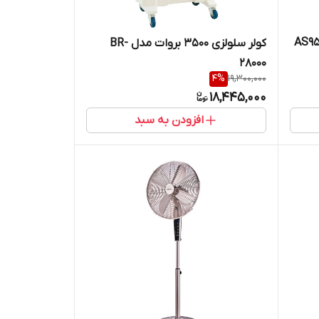
کولر سلولزی 3500 بروات مدل BR-
28000
4
%
19,300,000
18,445,000
افزودن به سبد