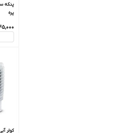
هواباتور
پره
وسی
145,000
یلکن