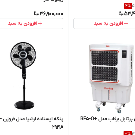
4
%
5
36,900,000
53,4
افزودن به سبد
افزودن به سبد
پرتابل برفاب مدل +BF5-O
پنکه ایست
2921A
3
%
3