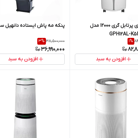
کولر گازی پرتابل گری 12000 مدل
پنکه مه پاش ایستاده دانهیل سایز
GPH12AL-K
3
%
38,500,000
1
%
84
36,990,000
82,8
افزودن به سبد
افزودن به سبد