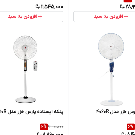
11,545,000
28,9
افزودن به سبد
افزودن به سبد
 خزر مدل 4060R
پنکه ایستاده پارس خزر مدل 4010R
4
%
9,300,000
6
%
8,890,000
8,4