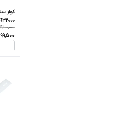
کنزل
R32000
کنوود
24,100,000
99,500
گری
لونا
مایدیا
متفرقه
مگنزی
نیکایی
هایسنس