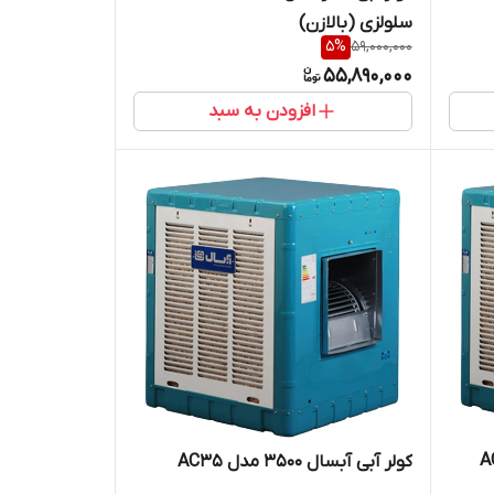
سلولزی (بالازن)
5
%
59,000,000
55,890,000
افزودن به سبد
ل AC35R
کولر آبی آبسال 3500 مدل AC35