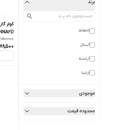
برند
orient
5NNA2D
,500,000
آبسال
89,500
آراسته
ارشیا
ال جی
موجودی
النترا
محدوده قیمت
ایوولی
برفاب