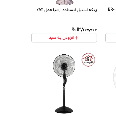
کولر آبی سلولزی 2800 بروات مدل BR-
پنکه استیل ایستاده ارشیا مدل 2511
13,700,000
افزودن به سبد