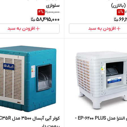
(بالازن)
سلولزی
4
%
61,000,000
5
%
7
58,495,000
66,
افزودن به سبد
افزودن به سبد
کولر آبی النترا مدل EP-6200 PLUS -
کولر آبی آبسال 3500 مد
ریموت دار