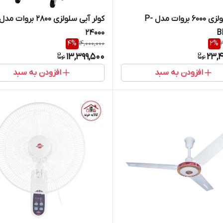
کولر سلولزی 6000 بروات مدل P-
24000
B
4
%
14,000,000
2
%
13,399,500
23,4
افزودن به سبد
افزودن به سبد