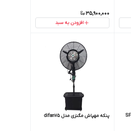
35,900,000
افزودن به سبد
اده ارشیا مدل فروزن SF-
پنکه مهپاش مگنزی مدل difan75