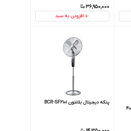
36,950,000
افزودن به سبد
پنکه دیجیتال بلانتون BCR-SF2101
14,350,000