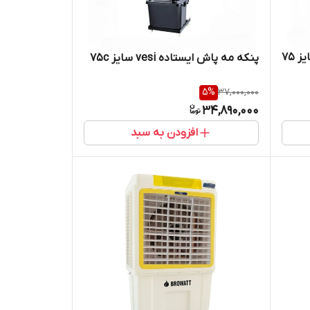
 75
پنکه مه پاش ایستاده vesi سایز 75c
5
%
37,000,000
34,890,000
افزودن به سبد