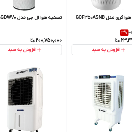
گری مدل GCF350ASNB
تصفیه هوا ال جی مدل AS95GDWV0
3
%
65
200,750,000
63,4
افزودن به سبد
افزودن به سبد