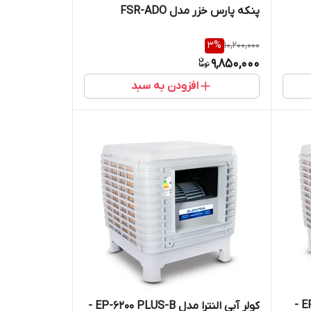
پنکه پارس خزر مدل FSR-ADO
3
%
10,200,000
9,850,000
افزودن به سبد
کولر آبی النترا مدل EP-8500 PLUS -
کولر آبی النترا مدل EP-6200 PLUS-B -