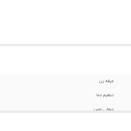
اقل ظرفیت گرمادهی
:
2200
تفاع
:
600 سانتی‌متر
ول
:
180 سانتی‌متر
رض
:
450 سانتی متر
زن
:
10 گرم
وع سوخت
:
گاز شهری
جرقه زن
تنظیم دما
دیوار , زمین
99.9