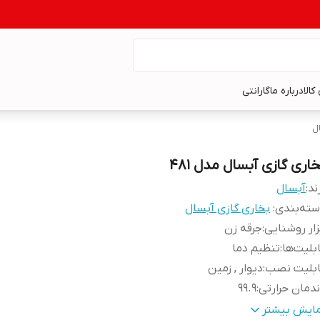
کالا
درباره ما
گارانتی
ل
اری گازی آبسال مدل 481
ند:
آبسال
ته‌بندی
:
بخاری گازی آبسال
زار روشنایی
:
جرقه زن
بلیت‌ها
:
تنظیم دما
ابلیت نصب
:
دیوار , زمین
ندمان حرارتی
:
99.9
اکثر ظرفیت گرمادهی
:
4400
مایش بیشتر