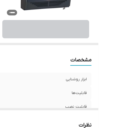
حد
ار
ط
ع
و
ن
مشخصات
ابزار روشنایی
قابلیت‌ها
قابلیت نصب
راندمان حرارتی
نظرات