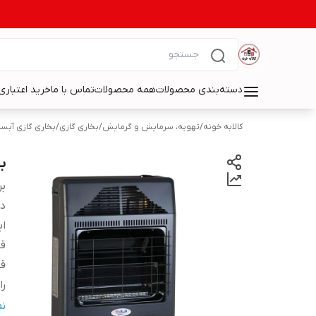
دسته‌بندی محصولات
همه محصولات
تماس با ما
خرید اعتباری 
کالابه خونه
/
تهویه، سرمایش و گرمایش
/
بخاری گازی
/
بخاری گازی آبسا
بخ
بر
دس
اب
قا
ق
را
حد
ن