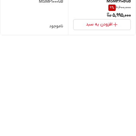
MSM2610BGB
MSMP1000GB
6,600,000
9
%
5,995,000
افزودن به سبد
ناموجود