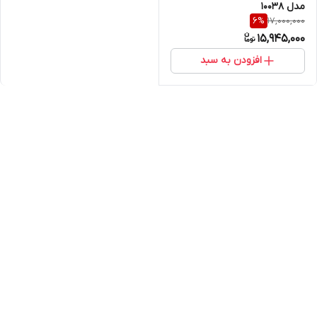
مدل 10038
17,000,000
6
%
15,945,000
افزودن به سبد