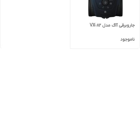
جاروبرقی آاگ مدل VX-82
ناموجود