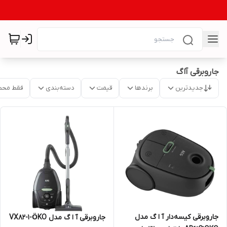
جاروبرقی آاگ
جدیدترین
برندها
قیمت
دسته‌بندی
فقط محص
جاروبرقی کیسه‌دار آ ا گ مدل
جاروبرقی آ ا گ مدل VX82-1-ÖKO