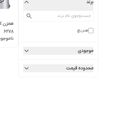
برند
هنریچ
6278
ناموجود
موجودی
محدوده قیمت