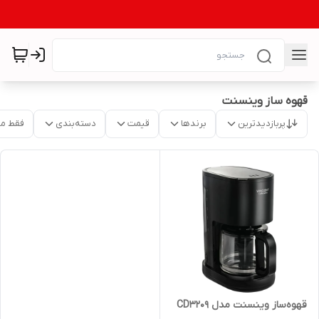
قهوه ساز وینسنت
پربازدیدترین
برندها
قیمت
دسته‌بندی
فقط م
قهوه‌ساز وینسنت مدل CD3209