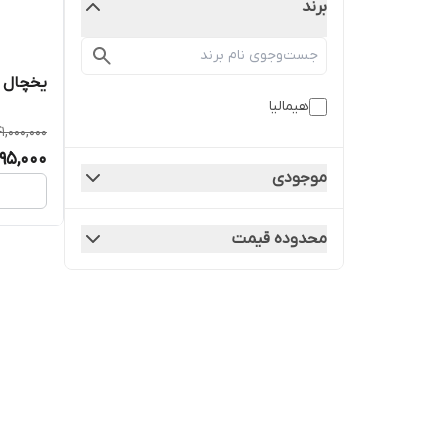
برند
یخچال 7 فوت هیمالیا مدل R160AEG
هیمالیا
41,000,000
95,000
موجودی
محدوده قیمت