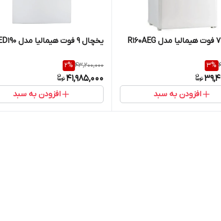
یخچال 9 فوت هیمالیا مدل HRED190
2
%
43,200,000
3
%
41,985,000
39,4
افزودن به سبد
افزودن به سبد