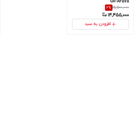
GR-AF575
15,500,000
6
%
14,455,000
افزودن به سبد