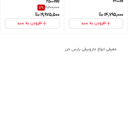
2200W
2500WB
21,200,000
5
%
19,975,500
14,795,000
افزودن به سبد
افزودن به سبد
معرفی انواع جاروبرقی پارس خزر