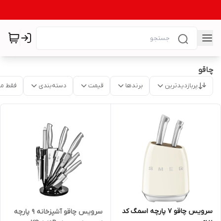
چاقو
پربازدیدترین
برندها
قیمت
دسته‌بندی
فقط م
سرویس چاقو 7 پارچه اسمگ کد
سرویس چاقو آشپزخانه 9 پارچه