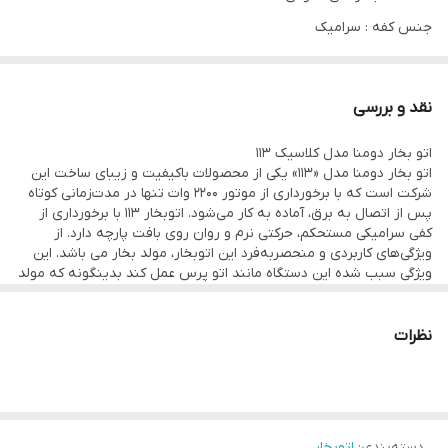
جنس کفه : سرامیک
نوع اتو : بخار
امکانات ضد فرسودگی : سیستم ضد رسوب
نقد و بررسی
ابزار مخصوص لوازم برقی : سیم گردان
اتو بخار دومنا مدل کلاسیک 113
محدوده توان مصرفی : 2001 تا 2400 وات
اتو بخار دومنا مدل «113» یکی از محصولات باکیفیت و زیبای ساخت این
مخزن دستگاه : مخزن رسوب
شرکت است که با برخورداری از موتور 2200 وات تنها در مدت‌زمانی کوتاه
پس از اتصال به برق، آماده به کار می‌شود. اتوبخار 113 با برخورداری از
سیستم ایمنی : سیستم قطع خودکار
کفی سرامیکی مستحکم، حرکتی نرم و روان روی بافت پارچه دارد. از
قابلیت‌ها : تنظیم میزان بخاردهی
ویژگی‌های کاربردی و منحصربه‌فرد این اتوبخار، مولد بخار می باشد. این
ویژگی سبب شده این دستگاه مانند اتو پرس عمل کند بدینگونه که مولد
وزن : 1.5 گرم
بخار تعبیه شده در این اتو سبب می شود بخار مداوم با حجم زیاد از
منطقه دلتا در کف اتو خارج شود که این خاصییت باعث افزایش راندمان
بخاردهی لحظه ای : 150
کار اتو و راحتی و سهولت در استفاده از ان می شود. . سیستم بخاردهی
نظرات
بخاردهی پیوسته : 130
عمودی دستگاه در مواجهه با لباس‌های مجلسی و کارشده، پرده یا
پارچه‌های سنگین که امکان اتوکشی آن‌ها به صورت عادی وجود ندارد،
ظرفیت مخزن آب : 380
کاربردی است. سیستم ضدرسوب و سیم برق با قابلیت چرخش 360درجه
ولتاژ ورودی برق : 220
در محل اتصال از دیگر ویژگی‌های شاخص این مدل است.
حداکثر توان مصرفی : 2200
دسته‌بندی
:
اتوبخار