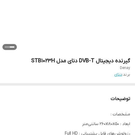
گیرنده دیجیتال DVB-T دنای مدل STB1023H
Denay
برند:
دنای
توضیحات
مشخصات :
ابعاد : 260x180x50 سانتی‌متر
رزولوشن‌های قابل پشتیبانی : Full HD