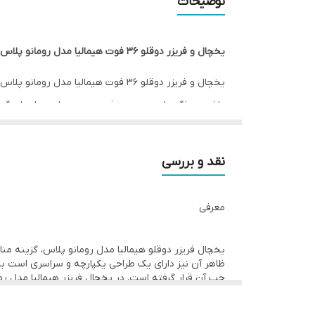
تع
توضیحات
تع
گنجایش فریزر
یخچال و فریزر دوقلو 36 فوت هیمالیا مدل رومانو پلاس NR440R - HFZN337R
گنجایش کل به لیتر
ارتفاع
داشتن ویژگی‌های منحصربه‌فرد در بین سایر مدل‌های گوناگ
عمق
پهنا
نقد و بررسی
محدوده گنجایش کل به لیتر
معرفی
امکانات یخچال
یخچال فریزر دوقلو هیمالیا مدل رومانو پلاس، گزینه من
تعداد طبقات یخچال
ظاهر آن نیز دارای یک طراحی یکپارچه و سراسری است 
چپ آن قرار گرفته است. در یخچال فریزر هیمالیا مدل رو
این دو محصول را برای شما فراهم می نماید . این یخچال امکانات زیادی مانند عیب یاب 
تعداد طبقات درب یخچال