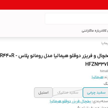
کالا
درباره ما
گارانتی
مالیا
یخچال و فریزر دوقلو هیمالیا مدل رومانو پلاس
HFZN337
himal
ند:
هیمالیا
نگ
سفید چرمی
سفید متالیک
استیل
ته‌بندی
:
یخچال فریزر دوقلو هیمالیا