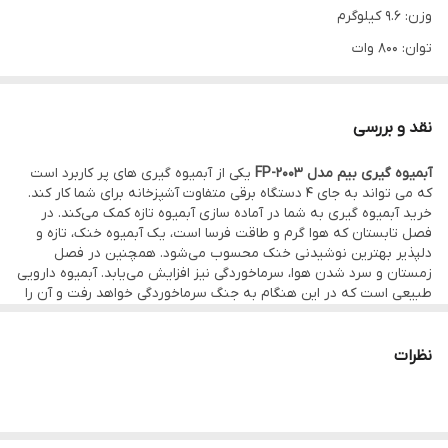
وزن: 9.6 کیلوگرم
توان: 800 وات
تعداد تنظیمات سرعت: پنج سرعته
صفحه نمایشگر: دارد
نقد و بررسی
جنس تیغه: فلز ضد زنگ
آبمیوه گیری بیم مدل FP-2003
یکی از آبمیوه گیری های پر کاربرد است
خردکن (ظرف اصلی): دارد
که می تواند به جای 4 دستگاه برقی متفاوت آشپزخانه برای شما کار کند.
جنس ظرف خردکن: شیشه
خرید آبمیوه گیری به شما در آماده سازی آبمیوه تازه کمک می‌کند. در
فصل تابستان که هوا گرم و طاقت فرسا است، یک آبمیوه خنک، تازه و
مخلوط کن: دارد
دلپذیر بهترین نوشیدنی خنک محسوب می‌شود. همچنین در فصل
ظرفیت مخلوط کن: 1.5 لیتر
زمستان و سرد شدن هوا، سرماخوردگی نیز افزایش می‌یابد. آبمیوه دارویی
طبیعی است که در این هنگام به جنگ سرماخوردگی خواهد رفت و آن را
جنس پارچ مخلوط کن: شیشه
شکست می‌دهد. خوب در این زمان تهیه‌ی آبمیوه از بیرون زمانبر خواهد
بود. با حضور آبمیوه گیری چهار کاره بیم مدل 2003 در خانه، شما به
یخ خردکن: دارد
راحتی آبمیوه دلخواه خود را تهیه و نوش جان می‌کنید.
نظرات
آب مرکبات گیری: دارد
ویژگی‌های آبمیوه گیری بیم مدل FP-2003
آبمیوه گیری: دارد
آبمیوه گیری بیم مدل FP-2003
با توان مصرفی 800 وات، دستگاهی قوی
چرخ گوشت: دارد
به شمار می‌آید. آبمیوه گیری چهار کاره بیم مدل 2003 قادر است برای