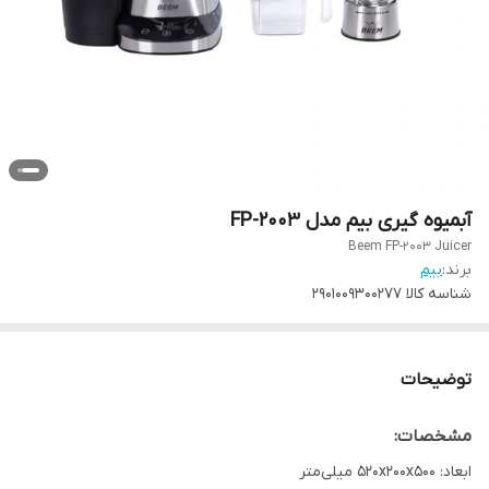
آبمیوه گیری بیم مدل FP-2003
Beem FP-2003 Juicer
برند:
بیم
شناسه کالا
2901009300277
توضیحات
مشخصات:
ابعاد: 520x200x500 میلی‌متر