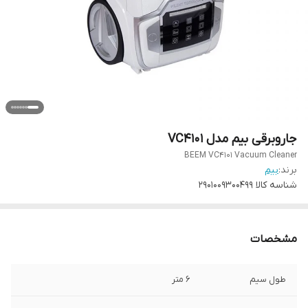
جاروبرقی بیم مدل VC4101
BEEM VC4101 Vacuum Cleaner
برند:
بیم
شناسه کالا
2901009300499
مشخصات
طول سیم
6 متر