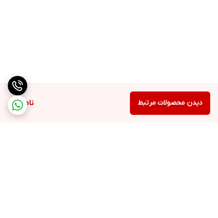
برای کار با جاروبرقی بیم مدل VC4101 کافی است که برس مورد نظر را به
لوله تلسکوپی وصل کنید دکمه power را بفشارید و مکش دستگاه را
تنظیم کنید. برای عمر مفید دستگاه وحفظ بهداشت خانه و دستگاه، بهتر
است هر چند وقت یکبار، فیلتر، برس‌ها و لوله را با آبگرم و شوینده
ملایم بشویید و گرد و خاک روی دستگاه را بزدایید. از جمع کردن مایعات با
دستگاه خودداری شود. همچنین از پر شدن بیش از حد کیسه خودداری
کنید. از دیگر محصولات مشابه می توان به جارو برقی بیم مدل VC4102
اشاره نمود.
دیدن محصولات مرتبط
ناموجود
برگشت به بالا