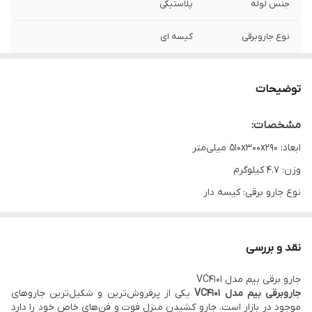
جنس لوله
پلاستیکی
نوع جاروبرقی
کیسه ای
توان مصرفی
2400 وات
توضیحات
ولوم تنظیم قدرت
روی دسته
مشخصات:
ابعاد: 510x300x290 میلی‌متر
وزن: 4.7 کیلوگرم
نوع جارو برقی: کیسه دار
قدرت موتور: 2400 وات
سیم جمع کن خودکار: دارد
نقد و بررسی
کنترل روی دسته: ندارد
جارو برقی بیم مدل VC4101
محدوده توان مصرفی: 2000 تا 2500 وات
جاروبرقی بیم مدل VC4101
یکی از پرفروش‌ترین و شکیل‌ترین جاروهای
قابلیت فشرده‌سازی زباله: ندارد
موجود در بازار است. جارو کشیدن منزل فوت و فن‌های خاص خود را دارد