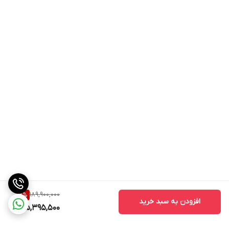
189,900,000
2
%
افزودن به سبد خرید
185,395,500