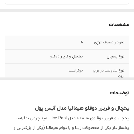
مشخصات
نمودار مصرف انرژی
A
نوع یخچال
یخچال و فریزر دوقلو
نوع مقاومت در برابر
نوفراست
برفک
گنجایش فریز
۲۹۵
توضیحات
گنجایش یخچال
۴۰۲
یخچال و فریزر دوقلو هیمالیا مدل آیس پول
یخچال و فریزر دوقلوی هیمالیا مدل Ice Pool سفید چرمی نوفراست
ارتفاع
۱۹۲۰
یخساز دار یکی از محصولات زیبا و با دوام هیمالیا (یکی از بزرگترین و
عمق
۷۰۰