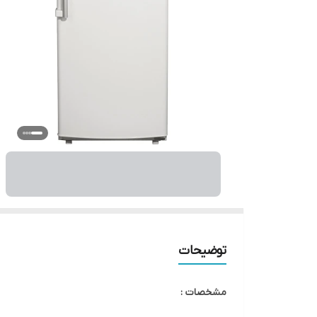
توضیحات
مشخصات :