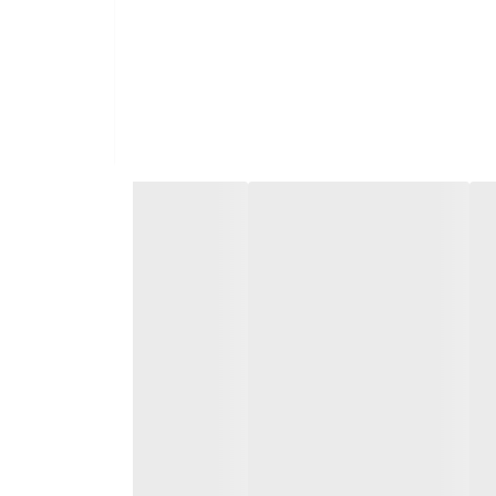
نرفته و باعث می شود تا یخچال های الکترواستیل خاصیت ضد
رد.