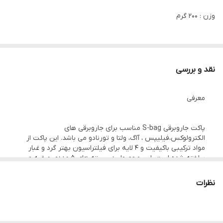
وزن : ۲۰۰ گرم
نوع لوازم جانبی : کیسه جاروبرقی
سایر توضیحات :
نقد و بررسی
بسته ۵ عددی كيسه جاروبرقى مناسب براى جاروبرقى های فيليپس
معرفی
الكترولوكس و آاگ
پاکت جاروبرقی S-bag مناسب برای جاروبرقی های
الکترولوکس،فیلیپس ، آاگ، ولتا و تورنادو می باشد. این پاکت از
مواد ترکیبی باکیفیت و 4 لایه برای فیلتراسیون بهتر گرد و غبار
ساخته شده است. این محصول در بسته های 5 عددی عرضه می
شود. مناسب مدل های 9170 و 9174 می باشد.
نظرات
نکات مثبت
مناسب مدل های 9170 و 9174