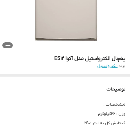
یخچال الکترواستیل مدل آکوا ES12
برند:
الکترواستیل
توضیحات
مشخصات :
وزن : ۴۶ کیلوگرم
گنجایش کل به لیتر : ۲۴۰