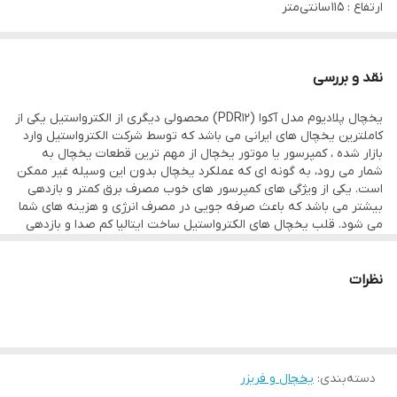
ارتفاع : ۱۱۵ سانتی‌متر
عمق : ۶۰ سانتی‌متر
پهنا : ۶۰ سانتی متر
نقد و بررسی
تعداد طبقات یخچال : ۵ عدد
یخچال پلادیوم مدل آکوا (PDR12) محصولی دیگری از الکترواستیل یکی از
تعداد طبقات درب یخچال : ۳ عدد
کاملترین یخچال های ایرانی می باشد که توسط شرکت الکترواستیل وارد
تعداد کشو : ۲ عدد
بازار شده ، کمپرسور یا موتور یخچال از مهم ترین قطعات یخچال به
شمار می رود، به گونه ای که عملکرد یخچال بدون این وسیله غیر ممکن
ابزار روشنایی : لامپ یخچال
است. یکی از ویژگی های کمپرسور های خوب مصرف برق کمتر و بازدهی
بیشتر می باشد که باعث صرفه جویی در مصرف انرژی و هزینه های شما
می شود. قلب یخچال های الکترواستیل ساخت ایتالیا کم صدا و بازدهی
بالا. اگر بخواهیم این یخچال فریزر را در آشپزخانه جای دهیم فضایی حدود
ارتفاع 115 سانتی متر عرض 65.5 سانتی متر و عمق 60 سانتی متر می
باشد. این محصول دارای یخچال 5 طبقه شیشه ای متحرک و دو کشو
نظرات
مخصوص نگهداری میوه و سبزیجات است که زیر هر کشو یک صفحه
شیشه ای جهت استحکام طبقات وجود دارد. این محصول دارای درجه
مصرف انرژی A می باشد.
دسته‌بندی
:
یخچال و فریزر