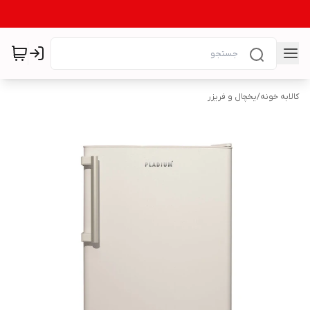
کالابه خونه
/
یخچال و فریزر