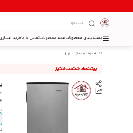
دسته‌بندی محصولات
همه محصولات
تماس با ما
خرید اعتباری 
کالابه خونه
/
یخچال و فریزر
یخچال
50
بر
ر
دس