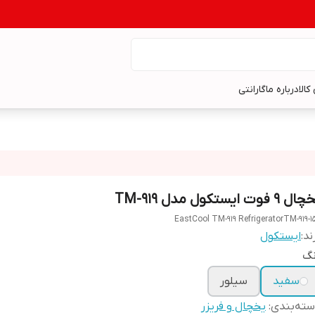
کالا
درباره ما
گارانتی
 9 فوت ایستکول مدل TM-919
EastCool TM-919 RefrigeratorTM-919-1
ند:
ایستکول
نگ
سفید
سیلور
ته‌بندی
:
یخچال و فریزر