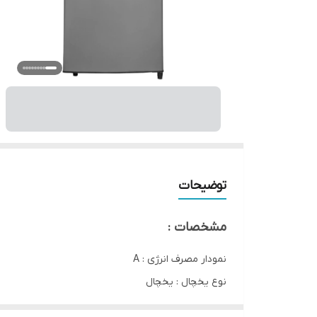
توضیحات
مشخصات :
نمودار مصرف انرژی : A
نوع یخچال : یخچال
وزن : ۳۱ کیلوگرم