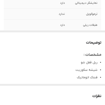
نمایشگر دیجیتالی
دارد
ترموکوپل
ندارد
طبقات ریلی
دارد
توضیحات
مشخصات :
ریل قفل شو
شیشه سکوریت
فندک اتوماتیک
پلوپز 3.2 کیلووات
رنگ الکترواستاتیک
نظرات
5 شعله