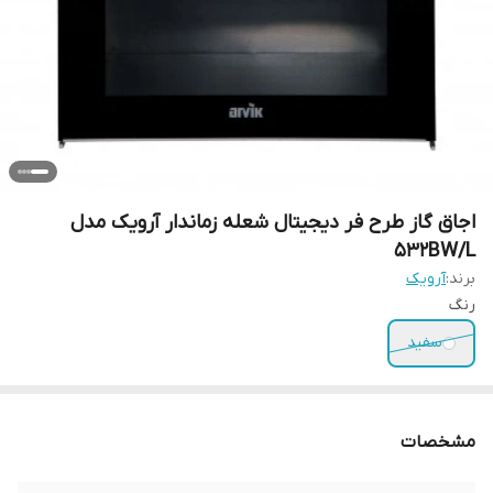
اجاق گاز طرح فر دیجیتال شعله زماندار آرویک مدل
532BW/L
برند:
آرویک
رنگ
سفید
مشخصات