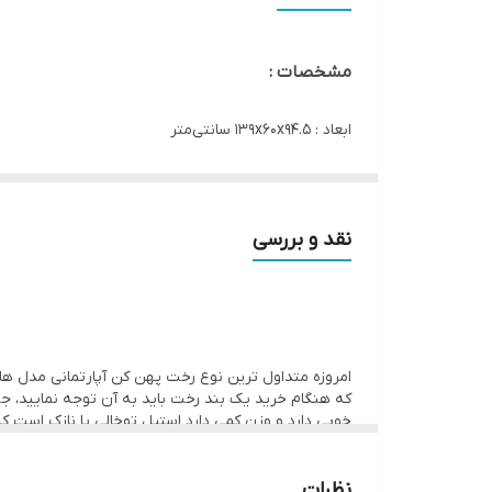
مشخصات :
ابعاد : ۱۳۹x۶۰x۹۴.۵ سانتی‌متر
جنس : استیل ضدزنگ
امکانات ظاهری : تا شدن
نقد و بررسی
وزن بسته‌بندی : ۲۷۰۰ گرم
امروزه متداول ترین نوع رخت پهن کن آپارتمانی مدل های
که هنگام خرید یک بند رخت باید به آن توجه نمایید، 
خوبی دارد و وزن کمی دارد استیل توخالی یا نازک است ک
است و میتواند در کیفیت محصول موثر باشد.
نظرات