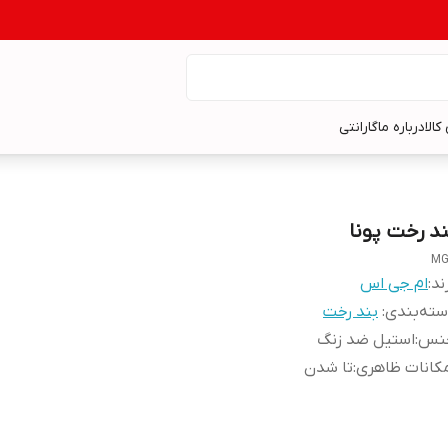
کالا
درباره ما
گارانتی
ند رخت پونا
MG
ند:
ام جی اس
ته‌بندی
:
بند رخت
نس
:
استیل ضد زنگ
کانات ظاهری
:
تا شدن