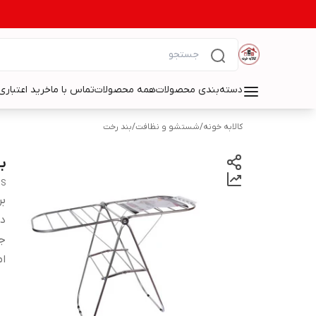
دسته‌بندی محصولات
همه محصولات
تماس با ما
خرید اعتباری 
کالابه خونه
/
شستشو و نظافت
/
بند رخت
ب
S
بر
دس
ج
ام