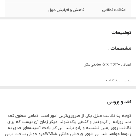
امکانات نظافتی
کاهش و افزایش طول
توضیحات
مشخصات :
ابعاد : ۵۲x۳۲x۳۰ سانتی‌متر
وزن : ۴۷۰۰ گرم
طول دسته : ۱۳۰ سانتی‌متر
نقد و بررسی
توجه به نظافت منزل یکی از ضروری‌ترین امور است. تمامی سطوح کف
جنس دسته : استیل
باید روزانه از گردوغبار و کثیفی پاک شوند. دیگر زمان آن نیست که برای
امکانات نظافتی : کاهش و افزایش طول
نظافت روی زمین نشسته و زانو بزنید، این کار باعث آسیب‌های جدی به
زانوها خواهد شد. تی شوی چرخشی خانگی WM1010جزو خوش ساخت ترین
امکانات تعویض : سری قابل تعویض