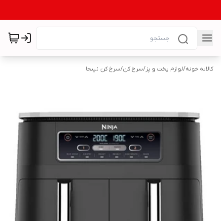
کالابه خونه
/
لوازم پخت و پز
/
سرخ کن
/
سرخ کن نینجا