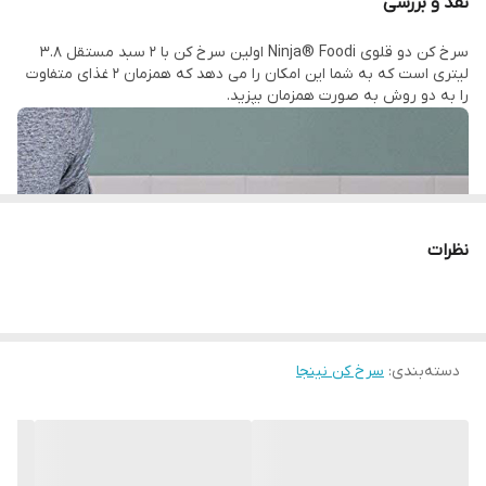
نقد و بررسی
ظرفیت : ۷.۶ لیتر
سرخ کن دو قلوی Ninja® Foodi اولین سرخ کن با 2 سبد مستقل 3.8
لیتری است که به شما این امکان را می دهد که همزمان 2 غذای متفاوت
را به دو روش به صورت همزمان بپزید.
توضیحات صفحه نمایش : صحفه نمایش ال ای دی لمسی
حداکثر توان مصرفی : ۲۴۷۰
ظرفیت ماده غذایی : ۷.۶ لیتر
نظرات
ویژگی‌های نظافتی : شست‌وشوی اقلام جانبی در ماشین ظرفشویی
دستگاه نمایش وضعیت : نشانگر LED
سیستم ایمنی : سیستم خاموشی خودکار
امکانات آماده سازی غذا : سرخ‌کردن بدون روغن
دسته‌بندی
:
سرخ کن نینجا
سایر توضیحات :
محدوده دما ۴۰ درجه سانتیگراد تا ۲۴۰ درجه سانتیگراد برنامه های پخت :