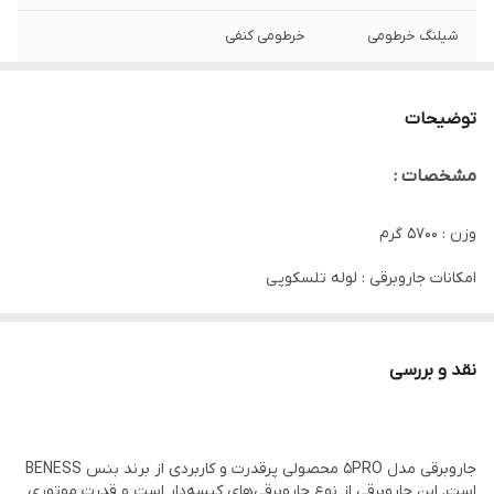
شیلنگ خرطومی
خرطومی کنفی
توضیحات
مشخصات :
وزن : ۵۷۰۰ گرم
امکانات جاروبرقی : لوله تلسکوپی
تعداد چرخ : چهار عدد
تعداد سری : سه عدد
نقد و بررسی
تعداد پارویی : یک عدد
محدوده توان مصرفی : ۲۰۰۰ تا ۲۵۰۰ وات
جاروبرقی مدل 5PRO محصولی پرقدرت و کاربردی از برند بنس BENESS
نوع فیلتر خروجی : HEPA
است. این جاروبرقی از نوع جاروبرقی‌های کیسه‌دار است و قدرت موتوری