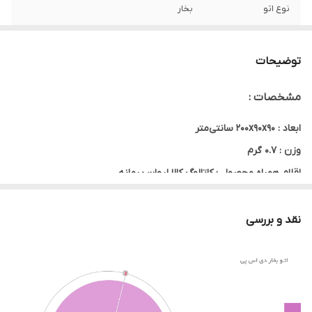
نوع اتو
بخار
جنس کفه
سرامیک
توضیحات
بازه طول کابل
1 تا 2 متر
مشخصات :
ابعاد : ۲۰۰x۹۰x۹۰ سانتی‌متر
وزن : ۰.۷ گرم
اقلام همراه محصول : کاتالوگ کالا لیوان پیمانه
امکانات و قابلیت‌ها :
نقد و بررسی
- دسته باز و بسته شونده برای جلوگیری از اشغال فضای اضافی - دکمه
انتخاب میزان بخار - کلید انتخاب ولتاژ - مخزن بخار آب - اندازه کوچک و
قابل استفاده در مسافرت (اتو مسافرتی)
طول کابل : ۲