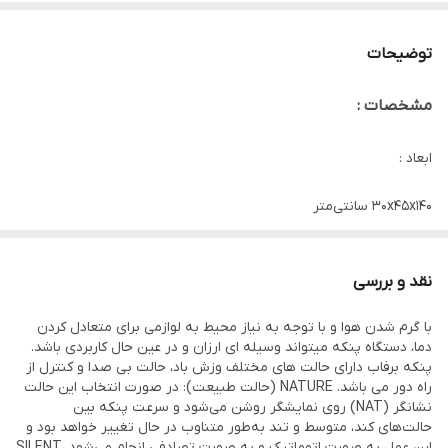
توضیحات
مشخصات :
ابعاد :
۳۰x۴۵x۱۴۰ سانتی‌متر
وزن : ۸ گرم
اقلام همراه : ریموت کنترل
نقد و بررسی
قابلیت‌ها : قابلیت تنظیم ارتفاع
با گرم شدن هوا و با توجه به نیاز محیط به لوازمی برای متعادل کردن
تعداد پره : پنج پره
دما، دستگاه پنکه میتواند وسیله ای ارزان و در عین حال کاربردی باشد.
پنکه برفاب دارای حالت های مختلف وزش باد، حالت بی صدا و کنترل از
جنس پره : پلاستیک
راه دور می باشد. NATURE (حالت طبیعت): در صورت انتخاب این حالت
نشانگر (NAT) روی نمایشگر روشن می‌شود و سرعت پنکه بین
حالت‌های کند، متوسط و تند به‌طور متناوب در حال تغییر خواهد بود و
این عمل به صورت اتوماتیک و به صورت تصادفی انجام می‌شود. SILENT