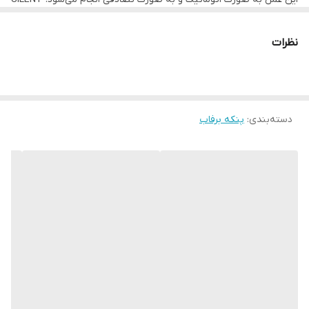
(حالت سایلنت): با انتخاب این حالت نشانگر (SLT) روی نمایشگر روشن
می‌شود و سرعت پنکه آهسته‌تر از حالت کند شده و با کاهش هوادهی
صدای محصول به میزان قابل ملاحظه‌ای کم‌تر می‌شود.
نظرات
دسته‌بندی
:
پنکه برفاب