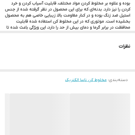
بوده و علاوه بر مخلوط کردن مواد مختلف، قابلیت آسیاب کردن و خرد
کردن را نیز دارد. بدنه‌ای که برای این محصول در نظر گرفته شده از جنس
وزن : ۸۰۰۰ گرم
استیل ضد زنگ بوده و در کنار مقاومت بالا، زیبایی خاصی هم به محصول
بخشیده است. موتوری که در این مخلوط کن استفاده شده قابلیت
محافظت در برابر گرما و دمای بیش از حد را دارد، این ویژگی باعث شده تا
در صورت وارد آمدن گرمای زیاد به موتور، آسیبی به مخلوط کن وارد
نشود. بنابراین پر بی راه نیست که به این محصول لقب بهترین مخلوط
کن را نسبت داد. پارچ مخلوط کن از جنس شیشه است و ظرفیت آن 1.5
نظرات
لیتر می‌باشد، مشخص است که چنین مخلوط کنی نیاز گروه و جمع‌های
متوسط را به راحتی مرتفع می‌سازد و برای مصارف خانگی میزان مطلوبی
است. تیغه‌ی این مخلوط کن 4 پره است، که کار مخلوط کردن را سریع‌تر
انجام می‌دهد و کیفیت بهتری به مخلوط می‌بخشد. جنس تیغه‌ها هم از
استیل ضد زنگ بوده، که ماندگاری و استحکام محصول را افزایش
دسته‌بندی
:
مخلوط کن ناسا الکتریک
می‌دهند. مخلوط کن و آسیاب NS-1966 دارای 2 تنظیم سرعت بوده و
عملکرد پالس هم دارد، بسته به نیاز و میزان سختی مواد می‌توان سرعت
مناسب را انتخاب کرد. مشخصات ظاهری مخلوط کن NS-1966 مخلوط کن
NS-1966 ناسا الکتریک مخلوط کنی دو کاره است و با یک عدد آسیاب
عرضه می‌شود. بدنه‌ یا همان پایه‌ی اصلی دستگاه از استیل ضد زنگ
ساخته شده و از کیفیت مطلوبی برخوردار است. بدنه‌ی استیل این
مخلوط کن در برابر خط و خراش برداشتن مقاومت زیادی دارد و استحکام
و ماندگاری دستگاه را افزایش داده است. از ویژگی‌های ظاهری این مخلوط
کن تنها می‌توان به دکمه‌ی انتخابگر چرخان اشاره کرد، که برای تنظیم