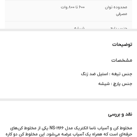
محدوده توان
۶۰۰ تا ۸۰۰ وات
مصرفی
جنس پارچ
شیشه
توضیحات
مشخصات
جنس تیغه : استیل ضد زنگ
جنس پارچ : شیشه
محدوده ظرفیت پارچ : ۱.۰ تا ۱.۵ لیتر
محدوده توان مصرفی : ۶۰۰ تا ۸۰۰ وات
نقد و بررسی
جنس بدنه : استیل
مخلوط کن و آسیاب ناسا الکتریک مدل NS-1966 یکی از مخلوط کن‌های
حرفه‌ای است که همراه یک آسیاب عرضه می‌شود. این مخلوط کن دو کاره
طول سیم : ۱.۵ سانتی متر