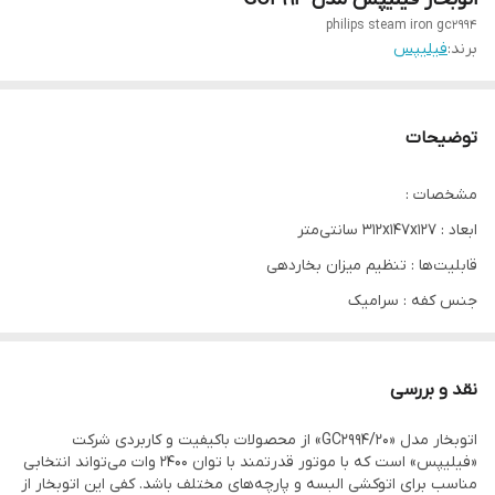
philips steam iron gc2994
برند:
فیلیپس
توضیحات
مشخصات :
ابعاد : 312x147x127 سانتی‌متر
قابلیت‌ها : تنظیم میزان بخاردهی
جنس کفه : سرامیک
نوع اتو : بخار
امکانات ضد فرسودگی : سیستم ضد رسوب
نقد و بررسی
ابزار مخصوص لوازم برقی : سیم گردان
اتوبخار مدل «GC2994/20» از محصولات باکیفیت و کاربردی شرکت
محدوده توان مصرفی : 2001 تا 2400 وات
«فیلیپس» است که با موتور قدرتمند با توان 2400 وات می‌تواند انتخابی
امکانات مکانیکی : بخاردهی عمودی
مناسب برای اتوکشی البسه و پارچه‌های مختلف باشد. کفی این اتوبخار از