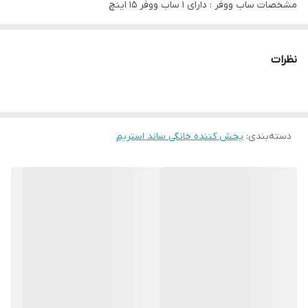
مشخصات ساب ووفر : دارای ۱ ساب ووفر ۱۵ اینچ
مشخصات فیزیکی.سایز ساب ووفر : ۱۵ اینچ
لوازم.اقلام همراه کالا :
آداپتور
,
دفترچه راهنما
,
کنترل
نظرات
دستگاه رقص نور : دارد
ساب ووفر : ۱عدد ۱۵ اینچ
میکروفون بی سیم : دارد
دسته‌بندی
:
پخش کننده خانگی ساند استریم