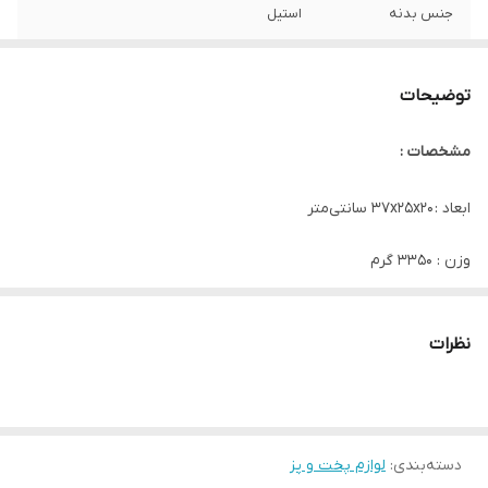
جنس بدنه
استیل
جنس دسته
باکالیت
توضیحات
دستگیره
دو دسته
مشخصات :
ابعاد : ۳۷x۲۵x۲۰ سانتی‌متر
وزن : ۳۳۵۰ گرم
گنجایش : ۶.۵ لیتر
نظرات
جنس بدنه : استیل
جنس در : استیل
دسته‌بندی
:
لوازم پخت و پز
جنس دسته : باکالیت