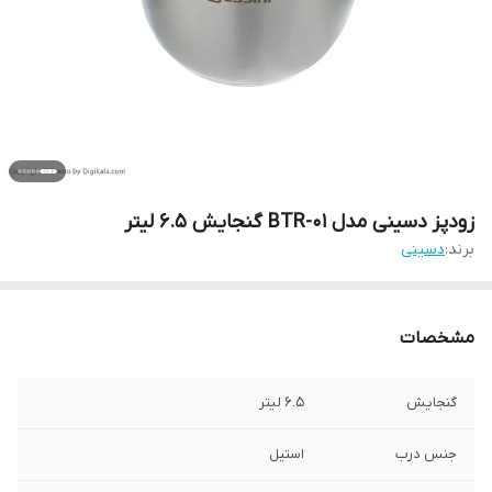
زودپز دسینی مدل BTR-01 گنجایش 6.5 لیتر
برند:
دسینی
مشخصات
گنجایش
6.5 لیتر
جنس درب
استیل