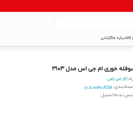
کالا
درباره ما
گارانتی
وفله خوری ام جی اس مدل 3103
ند:
ام جی اس
ته‌بندی
:
لوازم پخت و پز
نس بدنه
:
استیل