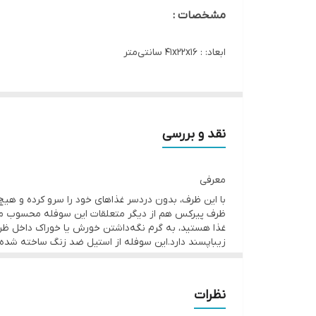
مشخصات :
ابعاد: : ۴۱x۲۲x۱۶ سانتی‌متر
وزن : ۲۴۰۰ گرم
تعداد : ۳ قلم
نقد و بررسی
جنس : استیل ضدزنگ
معرفی
سایر توضیحات :
ساخته شده از استیل ضدزنگ ۱۸/۱۰ دارای ظرف پیرکس دارای جای وارمر ظرفیت ۱.۵ لیتر
با این ظرف، بدون دردسر غذاهای خود را سرو کرده و هی
ظرف پیرکس هم از دیگر متعلقات این سوفله محسوب می‌
غذا هستید، به گرم نگه‌داشتن خورش یا خوراک داخل ظرف
زیباپسند دارد.این سوفله از استیل ضد زنگ ساخته شده اس
نظرات