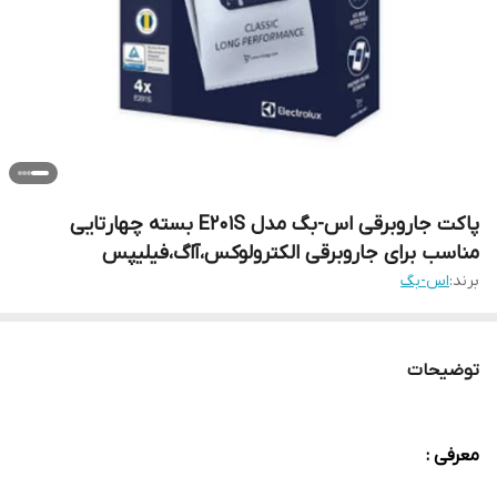
پاکت جاروبرقی اس-بگ مدل E201S بسته چهارتایی
مناسب برای جاروبرقی الکترولوکس،آاگ،فیلیپس
برند:
اس-بگ
توضیحات
معرفی :