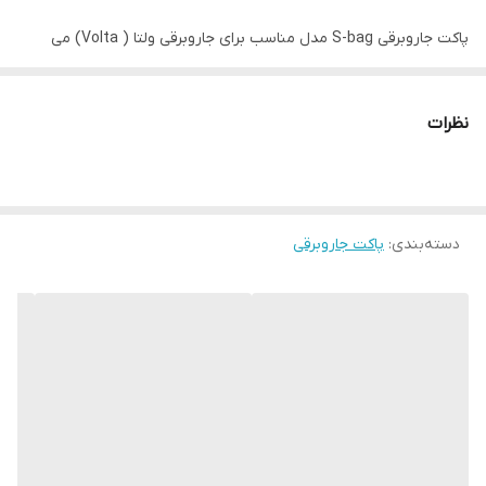
پاکت جاروبرقی S-bag مدل مناسب برای جاروبرقی ولتا ( Volta) می
باشد. این پاکت مناسب مدل های:AirMax, Bolido, Control, Equipt,
نظرات
Essensio, JetMaxx dust&gone, JetMaxx, Maximus, Modelys,
pluto, Quickstop می باشد. این پاکت از مواد ترکیبی باکیفیت و 4 لایه
دسته‌بندی
:
پاکت جاروبرقی
برای فیلتراسیون بهتر گرد و غبار ساخته شده است. یکی از مهم ترین
ویژگی های پاکت های S-bag درب کشویی آنها برای جلوگیری از پخش
گرد و غبار و رعایت بهتر بهداشت بوده که این محصول را به عنوان گزینه
ی مناسبی برای افراد آلرژیک می نماید. s-bag® یک کیسه خلاء استاندارد
است که به منظور استفاده در جاروبرقی های تولید شده ولتا(Volta) ،