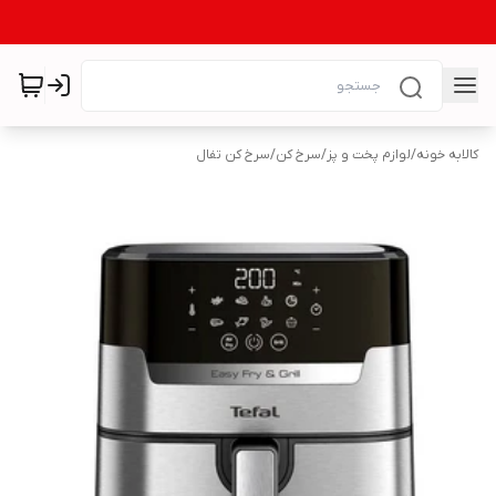
کالابه خونه
/
لوازم پخت و پز
/
سرخ کن
/
سرخ کن تفال