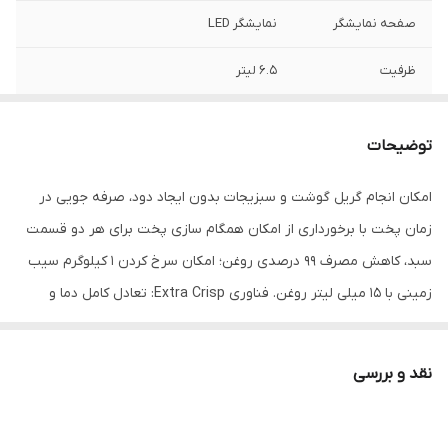
صفحه نمایشگر
نمایشگر LED
ظرفیت
۶.۵ لیتر
حداکثر توان مصرفی
۱۶۵۰ وات
توضیحات
برنامه پخت پیش
۸ برنامه پخت
فرض
امکان انجام گریل گوشت و سبزیجات بدون ایجاد دود، صرفه جویی در
زمان پخت با برخورداری از امکان همگام سازی پخت برای هر دو قسمت
طول سیم
۱۱۰ سانتی‌متر
سبد، کاهش مصرف 99 درصدی روغن؛ امکان سرخ کردن 1 کیلوگرم سیب
قابلیت گریل
دارد
زمینی با 15 میلی لیتر روغن. فناوری Extra Crisp: تعادل کامل دما و
جریان هوای گرم برای ارائه نتایج ترد و طلایی بدون روغن اضافه، برنامه
پخت: سیب زمینی سرخ شده – ناگت – مرغ سوخاری – پیتزا – گوشت –
نقد و بررسی
ماهی – سبزیجات – دسر، لوازم همراه: قطعه Flexcook برای تقسیم کردن
سبد سرخ کن به دو نیمه / گریل توری آلومینیوم دایکاست.