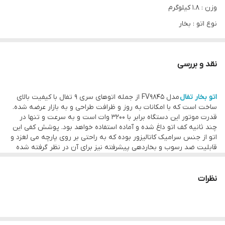
وزن : 1.8 کیلوگرم
نوع اتو : بخار
تنظیم میزان بخاردهی : بله
سیستم قطع خودکار : بله
نقد و بررسی
مخزن آب : بله
گنجایش مخزن آب : 350 میلی لیتر
اتو بخار تفال
مدل FV9845 از جمله اتوهای سری 9 تفال با کیفیت بالای
اسپری آب : بله
ساخت است که با امکانات به‌ روز و ظرافت طراحی و به بازار عرضه شده.
قدرت موتور این دستگاه برابر با 3200 وات است و به سرعت و تنها در
سیستم ضدچکه : بله
چند ثانیه کف اتو داغ شده و آماده استفاده خواهد بود. پوشش کفی این
بخاردهی عمودی : بله
اتو از جنس سرامیک کاتالیزور بوده که به راحتی بر روی پارچه می لغزد و
قابلیت ضد رسوب و بخاردهی پیشرفته نیز برای آن در نظر گرفته شده
سیستم ضد رسوب : بله
است. اتو بخار Tefal FV 9845 در حالت پیوسته تا میزان 60 گرم در
دقیقه بخار تولید می کند و در حالت بخاردهی لحظه‌ای و با فشار ناگهانی
مخزن رسوب : بله
بخار به مقدار زیاد، این میزان تا 260 گرم در دقیقه هم می رسد که عمیق
نظرات
بخاردهی پیوسته : 60 گرم در دقیقه
ترین چروک ها را از بین می برد.
همچنین تفال برای افزایش ایمنی، این اتوی بخار را به تکنولوژی خاموش‌
بخاردهی لحظه ای : 260 گرم در دقیقه
شدن خودکار نیز تجهیز کرده و اگر اتو به مدت 30 ثانیه در حالت افقی
جنس کفه : سرامیک
قرار گیرد، عملکرد آن متوقف می‌شود و در حالت ایستاده پس از گذشت 8