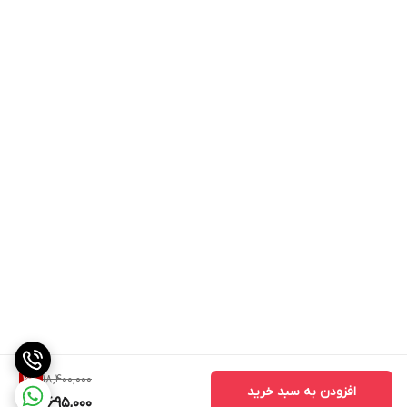
18,400,000
3
%
افزودن به سبد خرید
17,695,000