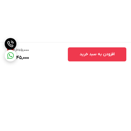
2,675,000
1
%
افزودن به سبد خرید
2,645,000
برگشت به بالا